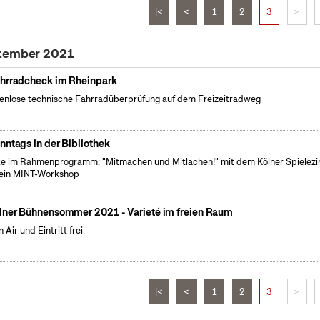
|<
<
1
2
3
>
ptember 2021
hrradcheck im Rheinpark
enlose technische Fahrradüberprüfung auf dem Freizeitradweg
nntags in der Bibliothek
e im Rahmenprogramm: "Mitmachen und Mitlachen!" mit dem Kölner Spielezi
ein MINT-Workshop
lner Bühnensommer 2021 - Varieté im freien Raum
 Air und Eintritt frei
|<
<
1
2
3
>