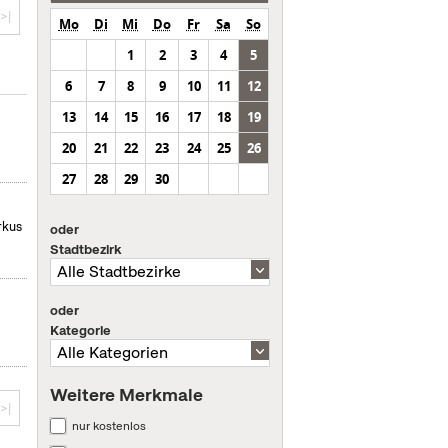
>|
Mo
Di
Mi
Do
Fr
Sa
So
1
2
3
4
5
6
7
8
9
10
11
12
13
14
15
16
17
18
19
20
21
22
23
24
25
26
27
28
29
30
rkus
oder
Stadtbezirk
oder
Kategorie
Weitere Merkmale
>|
nur kostenlos