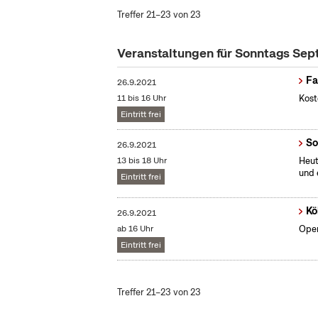
Treffer 21–23 von 23
Veranstaltungen für Sonntags Se
Fa
26.9.2021
11 bis 16 Uhr
Kost
Eintritt frei
So
26.9.2021
13 bis 18 Uhr
Heut
und 
Eintritt frei
Kö
26.9.2021
ab 16 Uhr
Open
Eintritt frei
Treffer 21–23 von 23