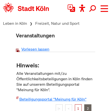
zum Inhalt springen
Leben in Köln
Freizeit, Natur und Sport
Veranstaltungen
Vorlesen lassen
Hinweis:
Alle Veranstaltungen mit/zu
Öffentlichkeitsbeteiligungen in Köln finden
Sie auf unserem Beteiligungsportal
"Meinung für Köln".
Beteiligungsportal "Meinung für Köln"
|<
<
1
2