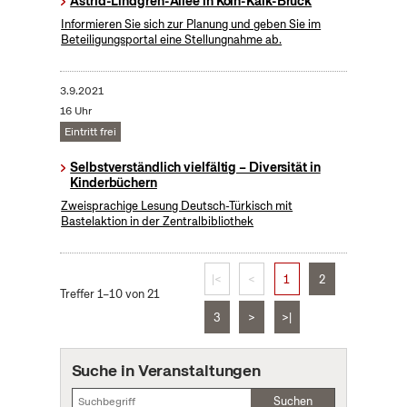
Astrid-Lindgren-Allee in Köln-Kalk-Brück
Informieren Sie sich zur Planung und geben Sie im
Beteiligungsportal eine Stellungnahme ab.
3.9.2021
16 Uhr
Eintritt frei
Selbstverständlich vielfältig – Diversität in
Kinderbüchern
Zweisprachige Lesung Deutsch-Türkisch mit
Bastelaktion in der Zentralbibliothek
|<
<
1
2
Treffer 1–10 von 21
3
>
>|
Suche in Veranstaltungen
Suchen