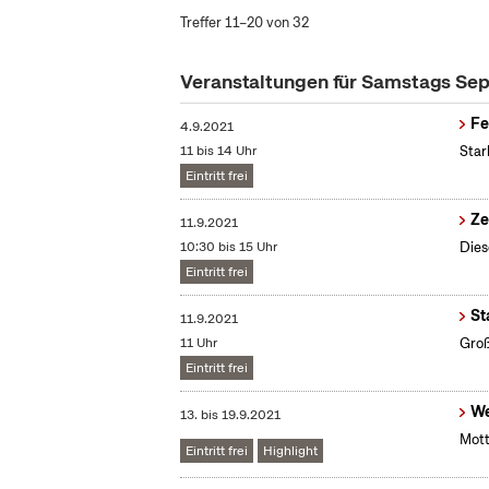
Treffer 11–20 von 32
Veranstaltungen für Samstags Se
Fe
4.9.2021
11 bis 14 Uhr
Star
Eintritt frei
Ze
11.9.2021
10:30 bis 15 Uhr
Dies
Eintritt frei
St
11.9.2021
11 Uhr
Groß
Eintritt frei
We
13.
bis
19.9.2021
Mott
Eintritt frei
Highlight