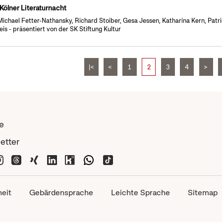
 Kölner Literaturnacht
Michael Fetter-Nathansky, Richard Stoiber, Gesa Jessen, Katharina Kern, Patr
eis - präsentiert von der SK Stiftung Kultur
|<
<
1
2
3
4
>
e
etter
heit
Gebärdensprache
Leichte Sprache
Sitemap