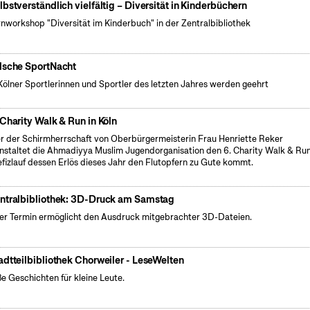
lbstverständlich vielfältig – Diversität in Kinderbüchern
rnworkshop "Diversität im Kinderbuch" in der Zentralbibliothek
lsche SportNacht
Kölner Sportlerinnen und Sportler des letzten Jahres werden geehrt
 Charity Walk & Run in Köln
r der Schirmherrschaft von Oberbürgermeisterin Frau Henriette Reker
nstaltet die Ahmadiyya Muslim Jugendorganisation den 6. Charity Walk & Run
fizlauf dessen Erlös dieses Jahr den Flutopfern zu Gute kommt.
ntralbibliothek: 3D-Druck am Samstag
er Termin ermöglicht den Ausdruck mitgebrachter 3D-Dateien.
adtteilbibliothek Chorweiler - LeseWelten
e Geschichten für kleine Leute.