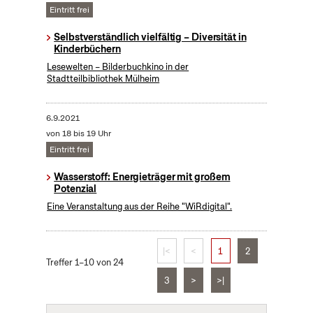
Eintritt frei
Selbstverständlich vielfältig – Diversität in
Kinderbüchern
Lesewelten – Bilderbuchkino in der
Stadtteilbibliothek Mülheim
6.9.2021
von 18 bis 19 Uhr
Eintritt frei
Wasserstoff: Energieträger mit großem
Potenzial
Eine Veranstaltung aus der Reihe "WiRdigital".
|<
<
1
2
Treffer 1–10 von 24
3
>
>|