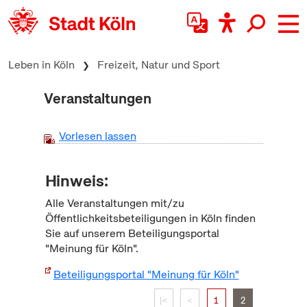
zum Inhalt springen
Leben in Köln
Freizeit, Natur und Sport
Veranstaltungen
Vorlesen lassen
Hinweis:
Alle Veranstaltungen mit/zu
Öffentlichkeitsbeteiligungen in Köln finden
Sie auf unserem Beteiligungsportal
"Meinung für Köln".
Beteiligungsportal "Meinung für Köln"
|<
<
1
2