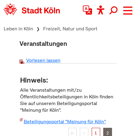
zum Inhalt springen
Leben in Köln
Freizeit, Natur und Sport
Veranstaltungen
Vorlesen lassen
Hinweis:
Alle Veranstaltungen mit/zu
Öffentlichkeitsbeteiligungen in Köln finden
Sie auf unserem Beteiligungsportal
"Meinung für Köln".
Beteiligungsportal "Meinung für Köln"
|<
<
1
2