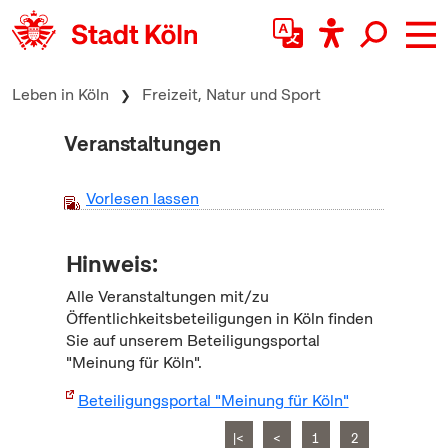
zum Inhalt springen
Leben in Köln
Freizeit, Natur und Sport
Veranstaltungen
Vorlesen lassen
Hinweis:
Alle Veranstaltungen mit/zu
Öffentlichkeitsbeteiligungen in Köln finden
Sie auf unserem Beteiligungsportal
"Meinung für Köln".
Beteiligungsportal "Meinung für Köln"
|<
<
1
2