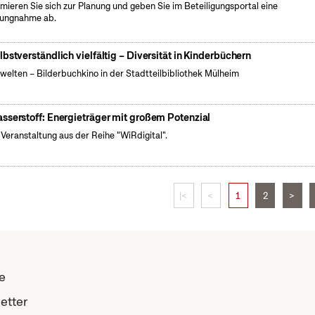
rmieren Sie sich zur Planung und geben Sie im Beteiligungsportal eine
lungnahme ab.
lbstverständlich vielfältig – Diversität in Kinderbüchern
welten – Bilderbuchkino in der Stadtteilbibliothek Mülheim
sserstoff: Energieträger mit großem Potenzial
 Veranstaltung aus der Reihe "WiRdigital".
|<
<
1
2
>
e
etter