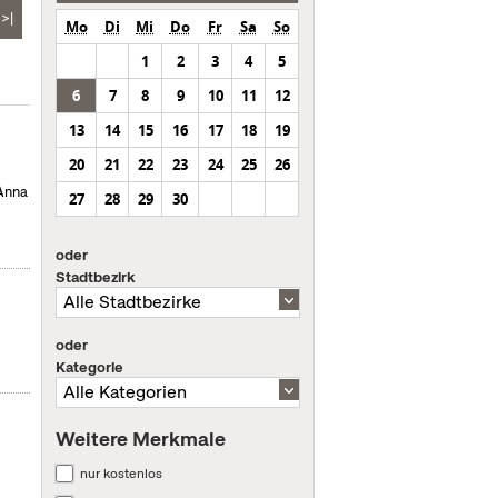
>|
Mo
Di
Mi
Do
Fr
Sa
So
1
2
3
4
5
6
7
8
9
10
11
12
13
14
15
16
17
18
19
20
21
22
23
24
25
26
 Anna
27
28
29
30
oder
Stadtbezirk
oder
Kategorie
Weitere Merkmale
nur kostenlos