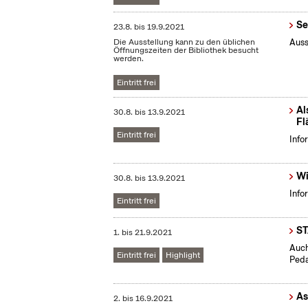
Se
23.8.
bis
19.9.2021
Die Ausstellung kann zu den üblichen
Auss
Öffnungszeiten der Bibliothek besucht
werden.
Eintritt frei
Al
30.8.
bis
13.9.2021
Fl
Eintritt frei
Info
Wi
30.8.
bis
13.9.2021
Info
Eintritt frei
S
1.
bis
21.9.2021
Auch
Eintritt frei
Highlight
Peda
As
2.
bis
16.9.2021