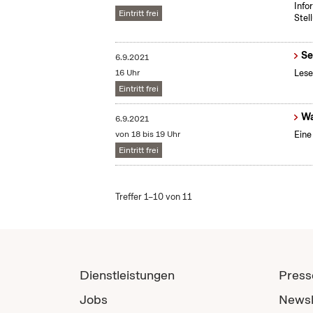
Info
Eintritt frei
Stel
Se
6.9.2021
16 Uhr
Lese
Eintritt frei
Wa
6.9.2021
von 18 bis 19 Uhr
Eine
Eintritt frei
Treffer 1–10 von 11
Dienstleistungen
Press
Jobs
Newsl