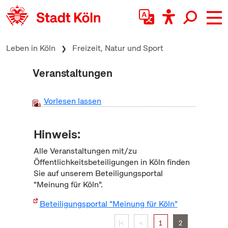
zum Inhalt springen
Leben in Köln
Freizeit, Natur und Sport
Veranstaltungen
Vorlesen lassen
Hinweis:
Alle Veranstaltungen mit/zu
Öffentlichkeitsbeteiligungen in Köln finden
Sie auf unserem Beteiligungsportal
"Meinung für Köln".
Beteiligungsportal "Meinung für Köln"
|<
<
1
2