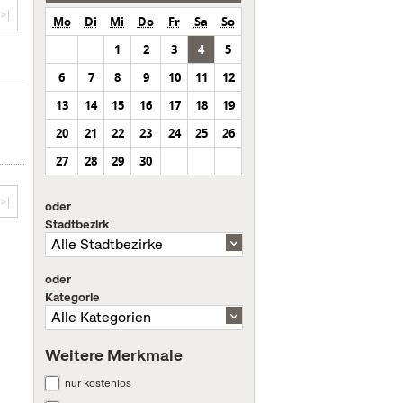
>|
Mo
Di
Mi
Do
Fr
Sa
So
1
2
3
4
5
6
7
8
9
10
11
12
13
14
15
16
17
18
19
20
21
22
23
24
25
26
27
28
29
30
>|
oder
Stadtbezirk
oder
Kategorie
Weitere Merkmale
nur kostenlos