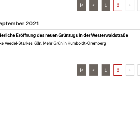
|<
<
1
2
>
 September 2021
ierliche Eröffnung des neuen Grünzugs in der Westerwaldstraße
ke Veedel-Starkes Köln. Mehr Grün in Humboldt-Gremberg
|<
<
1
2
>