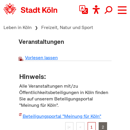
zum Inhalt springen
Leben in Köln
Freizeit, Natur und Sport
Veranstaltungen
Vorlesen lassen
Hinweis:
Alle Veranstaltungen mit/zu
Öffentlichkeitsbeteiligungen in Köln finden
Sie auf unserem Beteiligungsportal
"Meinung für Köln".
Beteiligungsportal "Meinung für Köln"
|<
<
1
2