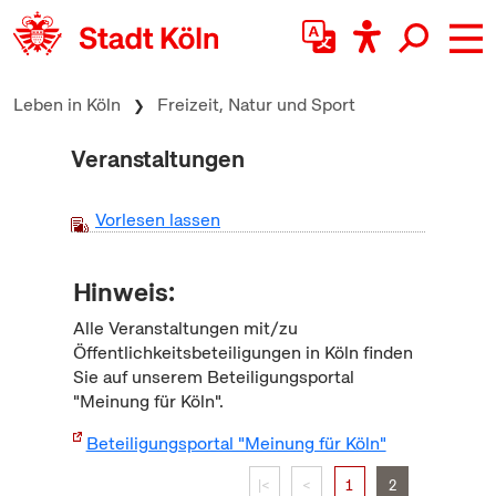
zum Inhalt springen
Leben in Köln
Freizeit, Natur und Sport
Veranstaltungen
Vorlesen lassen
Hinweis:
Alle Veranstaltungen mit/zu
Öffentlichkeitsbeteiligungen in Köln finden
Sie auf unserem Beteiligungsportal
"Meinung für Köln".
Beteiligungsportal "Meinung für Köln"
|<
<
1
2