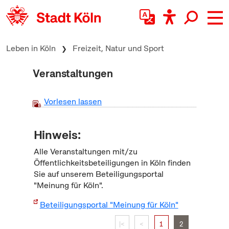
zum Inhalt springen
Leben in Köln
Freizeit, Natur und Sport
Veranstaltungen
Vorlesen lassen
Hinweis:
Alle Veranstaltungen mit/zu
Öffentlichkeitsbeteiligungen in Köln finden
Sie auf unserem Beteiligungsportal
"Meinung für Köln".
Beteiligungsportal "Meinung für Köln"
|<
<
1
2