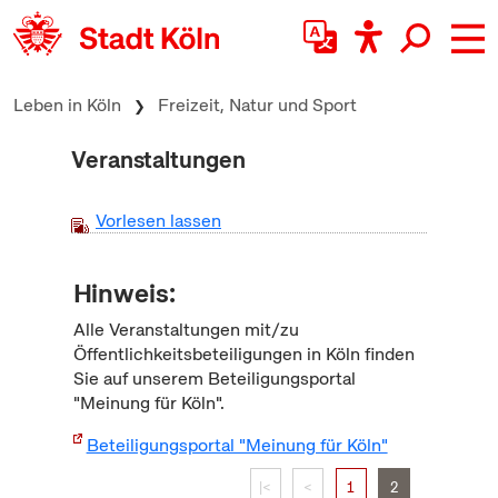
zum Inhalt springen
Leben in Köln
Freizeit, Natur und Sport
Veranstaltungen
Vorlesen lassen
Hinweis:
Alle Veranstaltungen mit/zu
Öffentlichkeitsbeteiligungen in Köln finden
Sie auf unserem Beteiligungsportal
"Meinung für Köln".
Beteiligungsportal "Meinung für Köln"
|<
<
1
2