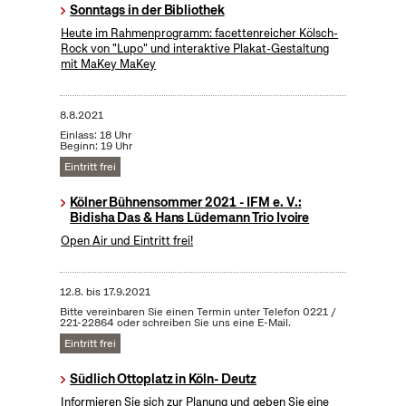
Sonntags in der Bibliothek
Heute im Rahmenprogramm: facettenreicher Kölsch-
Rock von "Lupo" und interaktive Plakat-Gestaltung
mit MaKey MaKey
8.8.2021
Einlass: 18 Uhr
Beginn: 19 Uhr
Eintritt frei
Kölner Bühnensommer 2021 - IFM e. V.:
Bidisha Das & Hans Lüdemann Trio Ivoire
Open Air und Eintritt frei!
12.8.
bis
17.9.2021
Bitte vereinbaren Sie einen Termin unter Telefon 0221 /
221-22864 oder schreiben Sie uns eine E-Mail.
Eintritt frei
Südlich Ottoplatz in Köln- Deutz
Informieren Sie sich zur Planung und geben Sie eine