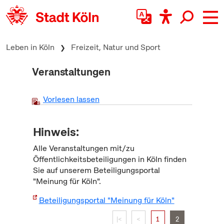
zum Inhalt springen
Leben in Köln
Freizeit, Natur und Sport
Veranstaltungen
Vorlesen lassen
Hinweis:
Alle Veranstaltungen mit/zu
Öffentlichkeitsbeteiligungen in Köln finden
Sie auf unserem Beteiligungsportal
"Meinung für Köln".
Beteiligungsportal "Meinung für Köln"
|<
<
1
2