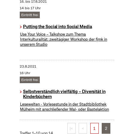
16.
bis
17.8.2021
14 bis 17 Uhr
Eintritt frei
Putting the Social into Social Media
​Use Your Voice – Talkshow zum Thema
Interkulturalität: zweitägiger Workshop der fjmk in
unserem Studio
23.8.2021
16 Uhr
Eintritt frei
Selbstverständlich vielfältig – Diversität in
Kinderbüchern
Lesewelten - Vorlesestunde in der Stadtbibliothek
Mülheim mit anschließender Mal- oder Bastelaktion
|<
<
1
2
Treffer 1–10 von 14