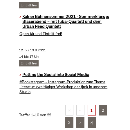
Eintritt frei
Kölner Bühnensommer 2021 - Sommerklänge:
Bläserabend – mit Tuba-Quartett und dem
Urban Reed Quintett
Open Air und Eintritt frei!
12.
bis
13.8.2021
14 bis 17 Uhr
Eintritt frei
Putting the Social into Social Media
#Bookstagram – Instagram-Produktion zum Thema
Literatur: zweitägiger Workshop der fjmk in unserem
Studio
|<
<
1
2
Treffer 1–10 von 22
3
>
>|