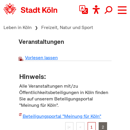
zum Inhalt springen
Leben in Köln
Freizeit, Natur und Sport
Veranstaltungen
Vorlesen lassen
Hinweis:
Alle Veranstaltungen mit/zu
Öffentlichkeitsbeteiligungen in Köln finden
Sie auf unserem Beteiligungsportal
"Meinung für Köln".
Beteiligungsportal "Meinung für Köln"
|<
<
1
2