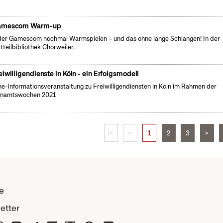
amescom Warm-up
der Gamescom nochmal Warmspielen – und das ohne lange Schlangen! In der
tteilbibliothek Chorweiler.
eiwilligendienste in Köln - ein Erfolgsmodell
ne-Informationsveranstaltung zu Freiwilligendiensten in Köln im Rahmen der
enamtswochen 2021
|<
<
1
2
3
>
e
etter