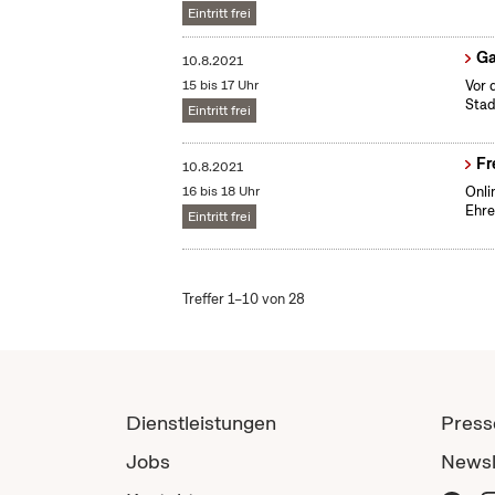
Eintritt frei
G
10.8.2021
15 bis 17 Uhr
Vor 
Stad
Eintritt frei
Fr
10.8.2021
16 bis 18 Uhr
Onli
Ehr
Eintritt frei
Treffer 1–10 von 28
Dienstleistungen
Press
Jobs
Newsl