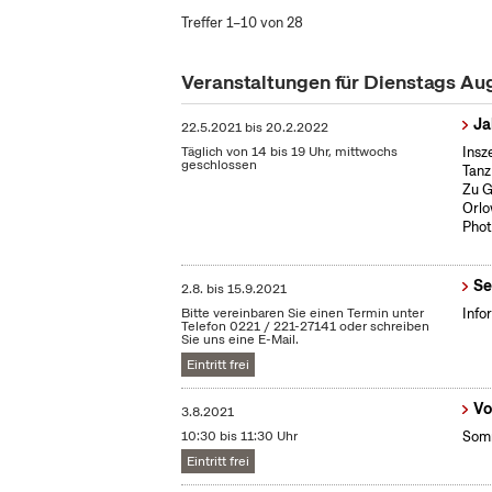
Treffer 1–10 von 28
Veranstaltungen für Dienstags Au
Ja
22.5.2021
bis
20.2.2022
Täglich von 14 bis 19 Uhr, mittwochs
Insz
geschlossen
Tanz
Zu G
Orlo
Phot
Se
2.8.
bis
15.9.2021
Bitte vereinbaren Sie einen Termin unter
Info
Telefon 0221 / 221-27141 oder schreiben
Sie uns eine E-Mail.
Eintritt frei
Vo
3.8.2021
10:30 bis 11:30 Uhr
Somm
Eintritt frei