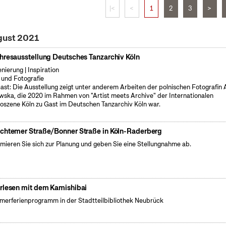
|<
<
1
2
3
>
gust 2021
hresausstellung Deutsches Tanzarchiv Köln
enierung | Inspiration
 und Fotografie
ast: Die Ausstellung zeigt unter anderem Arbeiten der polnischen Fotografin
wska, die 2020 im Rahmen von "Artist meets Archive" der Internationalen
oszene Köln zu Gast im Deutschen Tanzarchiv Köln war.
chtemer Straße/Bonner Straße in Köln-Raderberg
rmieren Sie sich zur Planung und geben Sie eine Stellungnahme ab.
rlesen mit dem Kamishibai
erferienprogramm in der Stadtteilbibliothek Neubrück