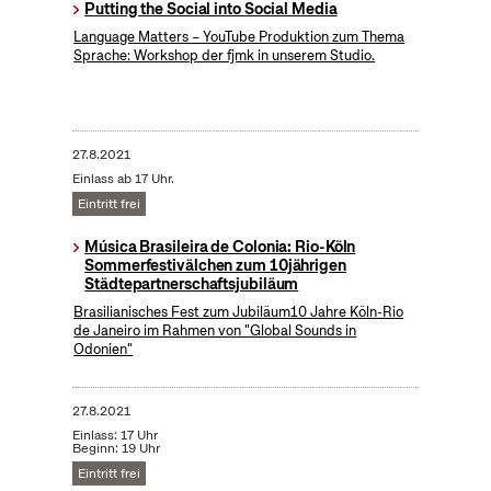
Putting the Social into Social Media
​Language Matters – YouTube Produktion zum Thema
Sprache: Workshop der fjmk in unserem Studio.
27.8.2021
Einlass ab 17 Uhr.
Eintritt frei
Música Brasileira de Colonia: Rio-Köln
Sommerfestivälchen zum 10jährigen
Städtepartnerschaftsjubiläum
Brasilianisches Fest zum Jubiläum10 Jahre Köln-Rio
de Janeiro im Rahmen von "Global Sounds in
Odonien"
27.8.2021
Einlass: 17 Uhr
Beginn: 19 Uhr
Eintritt frei