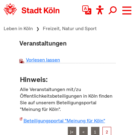
zum Inhalt springen
Leben in Köln
Freizeit, Natur und Sport
Veranstaltungen
Vorlesen lassen
Hinweis:
Alle Veranstaltungen mit/zu
Öffentlichkeitsbeteiligungen in Köln finden
Sie auf unserem Beteiligungsportal
"Meinung für Köln".
Beteiligungsportal "Meinung für Köln"
|<
<
1
2