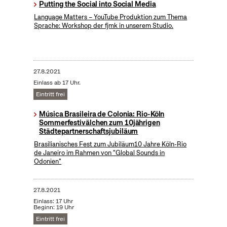
Putting the Social into Social Media
​Language Matters – YouTube Produktion zum Thema
Sprache: Workshop der fjmk in unserem Studio.
27.8.2021
Einlass ab 17 Uhr.
Eintritt frei
Música Brasileira de Colonia: Rio-Köln
Sommerfestivälchen zum 10jährigen
Städtepartnerschaftsjubiläum
Brasilianisches Fest zum Jubiläum10 Jahre Köln-Rio
de Janeiro im Rahmen von "Global Sounds in
Odonien"
27.8.2021
Einlass: 17 Uhr
Beginn: 19 Uhr
Eintritt frei