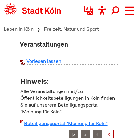
zum Inhalt springen
Leben in Köln
Freizeit, Natur und Sport
Veranstaltungen
Vorlesen lassen
Hinweis:
Alle Veranstaltungen mit/zu
Öffentlichkeitsbeteiligungen in Köln finden
Sie auf unserem Beteiligungsportal
"Meinung für Köln".
Beteiligungsportal "Meinung für Köln"
|<
<
1
2