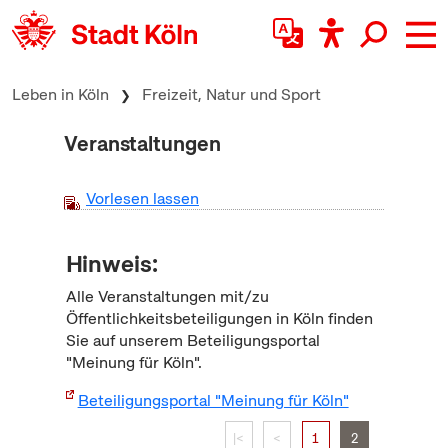
zum Inhalt springen
Leben in Köln
Freizeit, Natur und Sport
Veranstaltungen
Vorlesen lassen
Hinweis:
Alle Veranstaltungen mit/zu
Öffentlichkeitsbeteiligungen in Köln finden
Sie auf unserem Beteiligungsportal
"Meinung für Köln".
Beteiligungsportal "Meinung für Köln"
|<
<
1
2