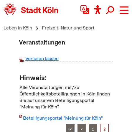
zum Inhalt springen
Leben in Köln
Freizeit, Natur und Sport
Veranstaltungen
Vorlesen lassen
Hinweis:
Alle Veranstaltungen mit/zu
Öffentlichkeitsbeteiligungen in Köln finden
Sie auf unserem Beteiligungsportal
"Meinung für Köln".
Beteiligungsportal "Meinung für Köln"
|<
<
1
2