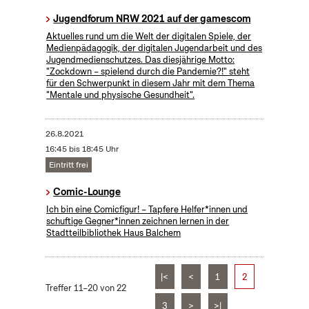
Jugendforum NRW 2021 auf der gamescom
Aktuelles rund um die Welt der digitalen Spiele, der
Medienpädagogik, der digitalen Jugendarbeit und des
Jugendmedienschutzes. Das diesjährige Motto:
"Zockdown – spielend durch die Pandemie?!" steht
für den Schwerpunkt in diesem Jahr mit dem Thema
"Mentale und physische Gesundheit".
26.8.2021
16:45 bis 18:45 Uhr
Eintritt frei
Comic-Lounge
​Ich bin eine Comicfigur! – Tapfere Helfer*innen und
schuftige Gegner*innen zeichnen lernen in der
Stadtteilbibliothek Haus Balchem
|<
<
1
2
Treffer 11–20 von 22
3
>
>|