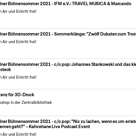
lner Bühnensommer 2021 - IFM e.V.: TRAVEL MUSICA & Marcando
 Air und Eintritt frei!
lner Bühnensommer 2021 - Sommerklänge: "Zwölf Dukaten zum Tros
 Air und Eintritt frei!
lner Bühnensommer 2021 - c/o pop: Johannes Stankowski und das kl
steck
 Air und Eintritt frei!
zenz für 3D-Druck
shop in der Zentralbibliothek
lner Bühnensommer 2021 - c/o pop: "Nix zu lachen, wenn es um ernst
emen geht?" – Kahvehane Live Podcast Event
 Air und Eintritt frei!