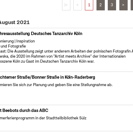
|<
<
1
2
3
>
 August 2021
hresausstellung Deutsches Tanzarchiv Köln
enierung | Inspiration
 und Fotografie
ast: Die Ausstellung zeigt unter anderem Arbeiten der polnischen Fotografin
wska, die 2020 im Rahmen von "Artist meets Archive" der Internationalen
oszene Köln zu Gast im Deutschen Tanzarchiv Köln war.
chtemer Straße/Bonner Straße in Köln-Raderberg
rmieren Sie sich zur Planung und geben Sie eine Stellungnahme ab.
t Beebots durch das ABC
erferienprogramm in der Stadtteilbibliothek Sülz