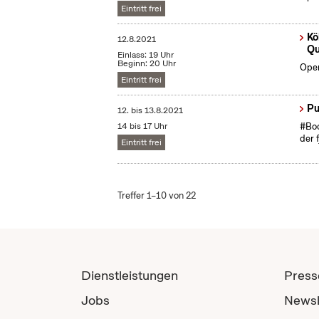
Eintritt frei
Kö
12.8.2021
Qu
Einlass: 19 Uhr
Beginn: 20 Uhr
Open
Eintritt frei
Pu
12.
bis
13.8.2021
14 bis 17 Uhr
#Boo
der 
Eintritt frei
Treffer 1–10 von 22
Dienstleistungen
Press
Jobs
Newsl