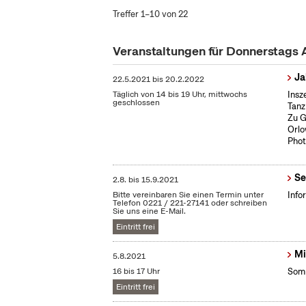
Treffer 1–10 von 22
Veranstaltungen für Donnerstags
Ja
22.5.2021
bis
20.2.2022
Täglich von 14 bis 19 Uhr, mittwochs
Insz
geschlossen
Tanz
Zu G
Orlo
Phot
Se
2.8.
bis
15.9.2021
Bitte vereinbaren Sie einen Termin unter
Info
Telefon 0221 / 221-27141 oder schreiben
Sie uns eine E-Mail.
Eintritt frei
Mi
5.8.2021
16 bis 17 Uhr
Somm
Eintritt frei