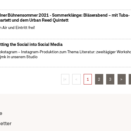
lner Bühnensommer 2021 - Sommerklänge: Bläserabend – mit Tuba-
artett und dem Urban Reed Quintett
 Air und Eintritt frei!
tting the Social into Social Media
kstagram – Instagram-Produktion zum Thema Literatur: zweitägiger Worksh
fjmk in unserem Studio
|<
<
1
2
3
>
e
etter