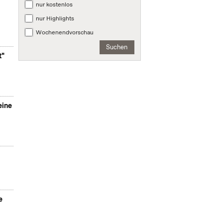
nur kostenlos
nur Highlights
Wochenendvorschau
Suchen
t"
eine
e