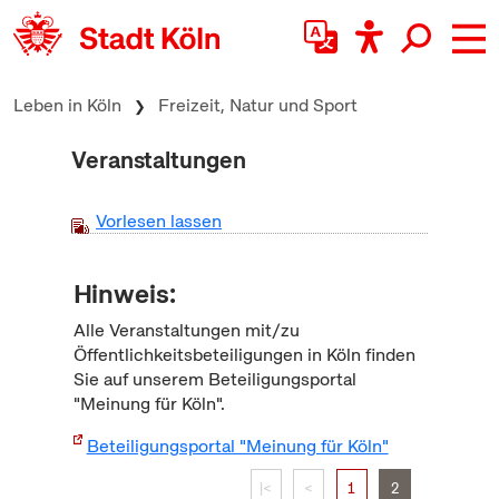
zum Inhalt springen
Leben in Köln
Freizeit, Natur und Sport
Veranstaltungen
Vorlesen lassen
Hinweis:
Alle Veranstaltungen mit/zu
Öffentlichkeitsbeteiligungen in Köln finden
Sie auf unserem Beteiligungsportal
"Meinung für Köln".
Beteiligungsportal "Meinung für Köln"
|<
<
1
2