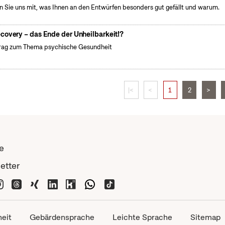
en Sie uns mit, was Ihnen an den Entwürfen besonders gut gefällt und warum.
covery – das Ende der Unheilbarkeit!?
rag zum Thema psychische Gesundheit
|<
<
1
2
>
e
etter
heit
Gebärdensprache
Leichte Sprache
Sitemap