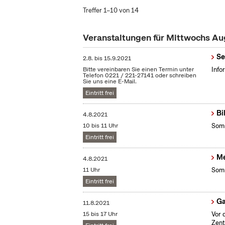
Treffer 1–10 von 14
Veranstaltungen für Mittwochs A
Se
2.8.
bis
15.9.2021
Bitte vereinbaren Sie einen Termin unter
Info
Telefon 0221 / 221-27141 oder schreiben
Sie uns eine E-Mail.
Eintritt frei
Bi
4.8.2021
10 bis 11 Uhr
Somm
Eintritt frei
Me
4.8.2021
11 Uhr
Somm
Eintritt frei
G
11.8.2021
15 bis 17 Uhr
Vor 
Zent