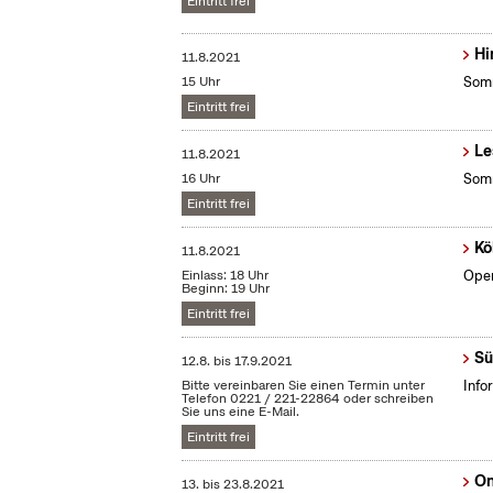
Eintritt frei
Hi
11.8.2021
15 Uhr
Somm
Eintritt frei
Le
11.8.2021
16 Uhr
Somm
Eintritt frei
Kö
11.8.2021
Einlass: 18 Uhr
Open
Beginn: 19 Uhr
Eintritt frei
Sü
12.8.
bis
17.9.2021
Bitte vereinbaren Sie einen Termin unter
Info
Telefon 0221 / 221-22864 oder schreiben
Sie uns eine E-Mail.
Eintritt frei
On
13.
bis
23.8.2021