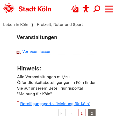
zum Inhalt springen
Leben in Köln
Freizeit, Natur und Sport
Veranstaltungen
Vorlesen lassen
Hinweis:
Alle Veranstaltungen mit/zu
Öffentlichkeitsbeteiligungen in Köln finden
Sie auf unserem Beteiligungsportal
"Meinung für Köln".
Beteiligungsportal "Meinung für Köln"
|<
<
1
2