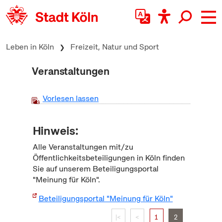
zum Inhalt springen
Leben in Köln
Freizeit, Natur und Sport
Veranstaltungen
Vorlesen lassen
Hinweis:
Alle Veranstaltungen mit/zu
Öffentlichkeitsbeteiligungen in Köln finden
Sie auf unserem Beteiligungsportal
"Meinung für Köln".
Beteiligungsportal "Meinung für Köln"
|<
<
1
2