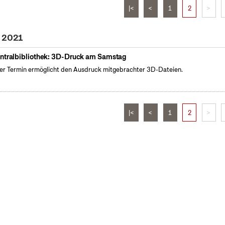
|<
<
1
2
>
i 2021
ntralbibliothek: 3D-Druck am Samstag
er Termin ermöglicht den Ausdruck mitgebrachter 3D-Dateien.
|<
<
1
2
>