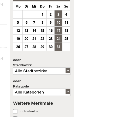
>|
Mo
Di
Mi
Do
Fr
Sa
So
1
2
3
4
5
6
7
8
9
10
11
12
13
14
15
16
17
18
19
20
21
22
23
24
25
26
27
28
29
30
31
>|
oder
Stadtbezirk
oder
Kategorie
Weitere Merkmale
nur kostenlos