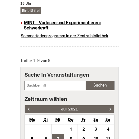
15 Uhr
Eintritt frei
MINT – Vorlesen und Experimentieren:
Schwerkraft
Sommerferienprogramm in der Zentralbibliothek
Treffer 1–9 von 9
Suche in Veranstaltungen
Suchen
Zeitraum wählen
Juli 2021
Mo
Di
Mi
Do
Fr
Sa
So
1
2
3
4
5
6
7
8
9
10
11