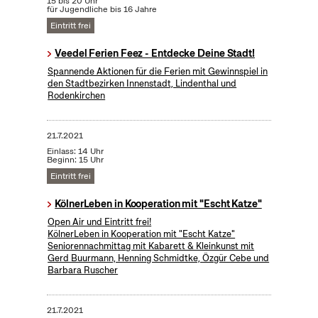
15 bis 20 Uhr
für Jugendliche bis 16 Jahre
Eintritt frei
Veedel Ferien Feez - Entdecke Deine Stadt!
Spannende Aktionen für die Ferien mit Gewinnspiel in
den Stadtbezirken Innenstadt, Lindenthal und
Rodenkirchen
21.7.2021
Einlass: 14 Uhr
Beginn: 15 Uhr
Eintritt frei
KölnerLeben in Kooperation mit "Escht Katze"
Open Air und Eintritt frei!
KölnerLeben in Kooperation mit "Escht Katze"
Seniorennachmittag mit Kabarett & Kleinkunst mit
Gerd Buurmann, Henning Schmidtke, Özgür Cebe und
Barbara Ruscher
21.7.2021