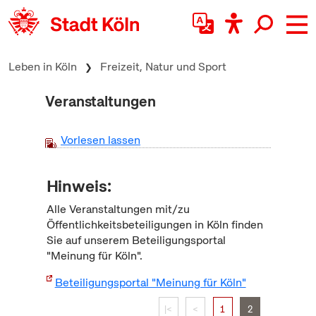
zum Inhalt springen
Leben in Köln
Freizeit, Natur und Sport
Veranstaltungen
Vorlesen lassen
Hinweis:
Alle Veranstaltungen mit/zu
Öffentlichkeitsbeteiligungen in Köln finden
Sie auf unserem Beteiligungsportal
"Meinung für Köln".
Beteiligungsportal "Meinung für Köln"
|<
<
1
2