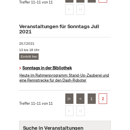
Treffer 11–11 von 11
>
>|
Veranstaltungen für Sonntags Juli
2021
25.7.2021
13 bis 18 Uhr
Eintritt frei
Sonntags in der Bibliothek
Heute im Rahmenprogramm: Stand-Up-Zauberei und
eine Rennstrecke für den Dash-Roboter
|<
<
1
2
Treffer 11–11 von 11
>
>|
Suche in Veranstaltungen