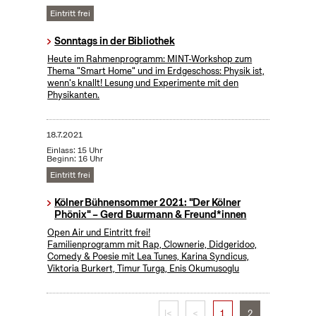
Eintritt frei
Sonntags in der Bibliothek
Heute im Rahmenprogramm: MINT-Workshop zum
Thema "Smart Home" und im Erdgeschoss: Physik ist,
wenn's knallt! Lesung und Experimente mit den
Physikanten.
18.7.2021
Einlass: 15 Uhr
Beginn: 16 Uhr
Eintritt frei
Kölner Bühnensommer 2021: "Der Kölner
Phönix" – Gerd Buurmann & Freund*innen
Open Air und Eintritt frei!
Familienprogramm mit Rap, Clownerie, Didgeridoo,
Comedy & Poesie mit Lea Tunes, Karina Syndicus,
Viktoria Burkert, Timur Turga, Enis Okumusoglu
|<
<
1
2