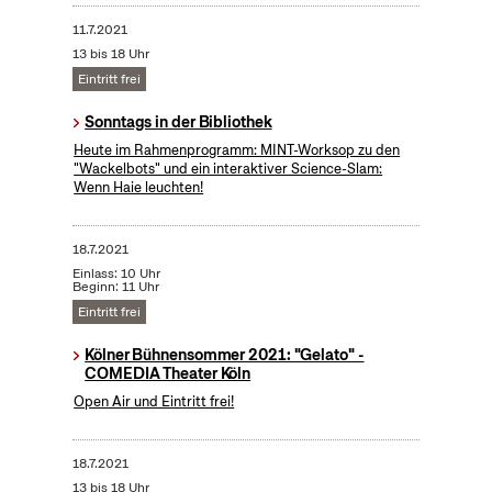
11.7.2021
13 bis 18 Uhr
Eintritt frei
Sonntags in der Bibliothek
Heute im Rahmenprogramm: MINT-Worksop zu den
"Wackelbots" und ein interaktiver Science-Slam:
Wenn Haie leuchten!
18.7.2021
Einlass: 10 Uhr
Beginn: 11 Uhr
Eintritt frei
Kölner Bühnensommer 2021: "Gelato" -
COMEDIA Theater Köln
Open Air und Eintritt frei!
18.7.2021
13 bis 18 Uhr