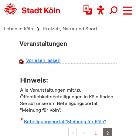
zum Inhalt springen
Leben in Köln
Freizeit, Natur und Sport
Veranstaltungen
Vorlesen lassen
Hinweis:
Alle Veranstaltungen mit/zu
Öffentlichkeitsbeteiligungen in Köln finden
Sie auf unserem Beteiligungsportal
"Meinung für Köln".
Beteiligungsportal "Meinung für Köln"
|<
<
1
2