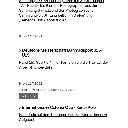
Sonntags, 15 Uhr: Führung durch die Ausstellungen:
„Von Becher bis Blume – Photographien aus der
Sammlung Garnatz und der Photographischen
Sammlung/SK Stiftung Kultur im Dialog“ und
„Rebecca Unz – Kopfstudien“
6.
bis
11.7.2021
Deutsche Meisterschaft Bahnradsport U15-
U19
Rund 150 Sportler*innen kämpfen um die Titel auf der
Albert-Richter-Bahn
9.
bis
11.7.2021
Zeitplan wird noch bekannt gegeben
Eintritt frei
Internationaler Colonia Cup - Kanu-Polo
Kanu-Polo auf dem Fühlinger See mit internationalem
Aufgebot