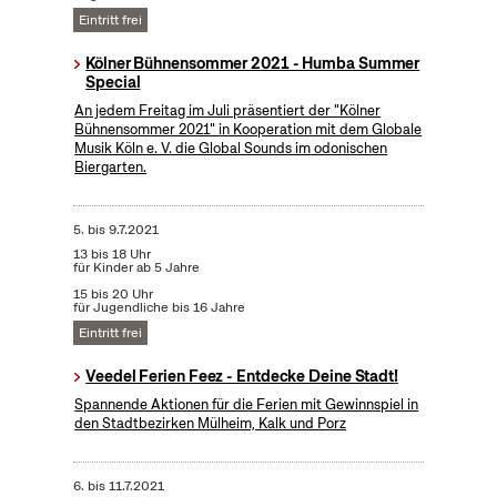
Eintritt frei
Kölner Bühnensommer 2021 - Humba Summer
Special
An jedem Freitag im Juli präsentiert der "Kölner
Bühnensommer 2021" in Kooperation mit dem Globale
Musik Köln e. V. die Global Sounds im odonischen
Biergarten.
5.
bis
9.7.2021
13 bis 18 Uhr
für Kinder ab 5 Jahre
15 bis 20 Uhr
für Jugendliche bis 16 Jahre
Eintritt frei
Veedel Ferien Feez - Entdecke Deine Stadt!
Spannende Aktionen für die Ferien mit Gewinnspiel in
den Stadtbezirken Mülheim, Kalk und Porz
6.
bis
11.7.2021