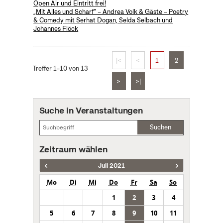
Open Air und Eintritt frei!
„Mit Alles und Scharf“ – Andrea Volk & Gäste – Poetry
& Comedy mit Serhat Dogan, Selda Selbach und
Johannes Flöck
|<
<
1
2
Treffer 1–10 von 13
>
>|
Suche in Veranstaltungen
Suchen
Zeitraum wählen
Juli 2021
Mo
Di
Mi
Do
Fr
Sa
So
1
2
3
4
5
6
7
8
9
10
11