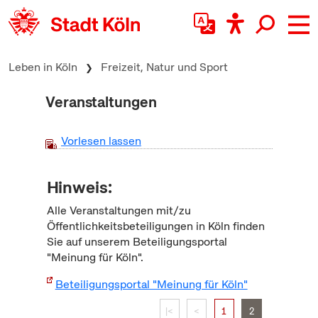
zum Inhalt springen
Leben in Köln
Freizeit, Natur und Sport
Veranstaltungen
Vorlesen lassen
Hinweis:
Alle Veranstaltungen mit/zu
Öffentlichkeitsbeteiligungen in Köln finden
Sie auf unserem Beteiligungsportal
"Meinung für Köln".
Beteiligungsportal "Meinung für Köln"
|<
<
1
2