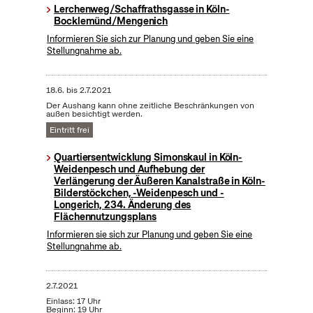
Lerchenweg/Schaffrathsgasse in Köln-
Bocklemünd/Mengenich
Informieren Sie sich zur Planung und geben Sie eine
Stellungnahme ab.
18.6.
bis
2.7.2021
Der Aushang kann ohne zeitliche Beschränkungen von
außen besichtigt werden.
Eintritt frei
Quartiersentwicklung Simonskaul in Köln-
Weidenpesch und Aufhebung der
Verlängerung der Äußeren Kanalstraße in Köln-
Bilderstöckchen, -Weidenpesch und -
Longerich, 234. Änderung des
Flächennutzungsplans
Informieren sie sich zur Planung und geben Sie eine
Stellungnahme ab.
2.7.2021
Einlass: 17 Uhr
Beginn: 19 Uhr