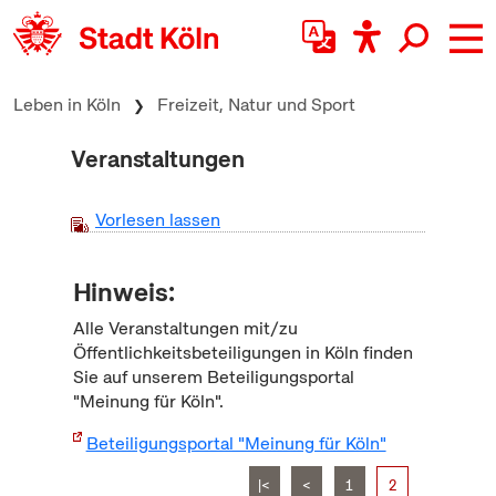
zum Inhalt springen
Leben in Köln
Freizeit, Natur und Sport
Veranstaltungen
Vorlesen lassen
Hinweis:
Alle Veranstaltungen mit/zu
Öffentlichkeitsbeteiligungen in Köln finden
Sie auf unserem Beteiligungsportal
"Meinung für Köln".
Beteiligungsportal "Meinung für Köln"
|<
<
1
2