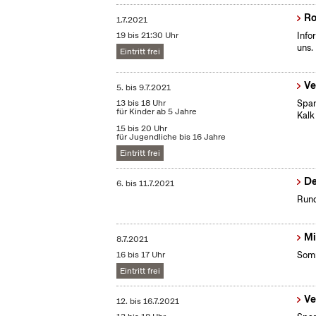
Ro
1.7.2021
19 bis 21:30 Uhr
Info
uns.
Eintritt frei
Ve
5.
bis
9.7.2021
13 bis 18 Uhr
Span
für Kinder ab 5 Jahre
Kalk
15 bis 20 Uhr
für Jugendliche bis 16 Jahre
Eintritt frei
De
6.
bis
11.7.2021
Rund
Mi
8.7.2021
16 bis 17 Uhr
Somm
Eintritt frei
Ve
12.
bis
16.7.2021