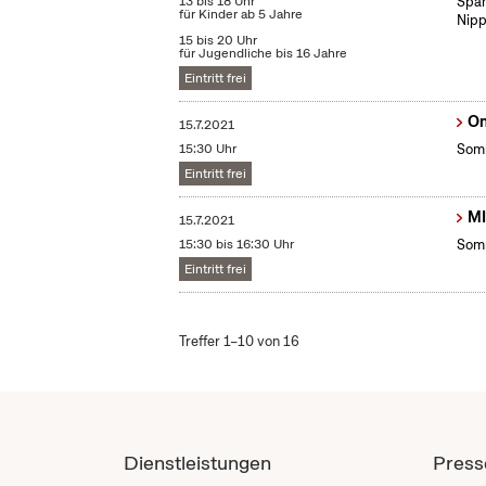
13 bis 18 Uhr
Span
für Kinder ab 5 Jahre
Nipp
15 bis 20 Uhr
für Jugendliche bis 16 Jahre
Eintritt frei
On
15.7.2021
15:30 Uhr
Somm
Eintritt frei
MI
15.7.2021
15:30 bis 16:30 Uhr
Somm
Eintritt frei
Treffer 1–10 von 16
Dienstleistungen
Press