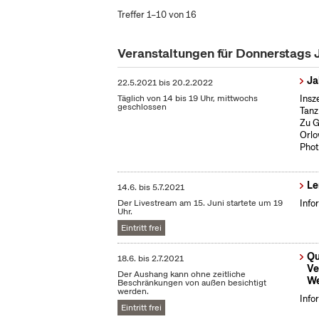
Treffer 1–10 von 16
Veranstaltungen für Donnerstags 
Ja
22.5.2021
bis
20.2.2022
Täglich von 14 bis 19 Uhr, mittwochs
Insz
geschlossen
Tanz
Zu G
Orlo
Phot
Le
14.6.
bis
5.7.2021
Der Livestream am 15. Juni startete um 19
Info
Uhr.
Eintritt frei
Qu
18.6.
bis
2.7.2021
Ve
Der Aushang kann ohne zeitliche
We
Beschränkungen von außen besichtigt
werden.
Info
Eintritt frei