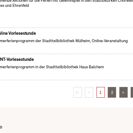
nende Aktionen für die Ferien mit Gewinnspiel in den Stadtbezirken Chorweil
es und Ehrenfeld
line Vorlesestunde
erferienprogramm der Stadtteilbibliothek Mülheim, Online-Veranstaltung
NT-Vorlesestunde
erferienprogramm in der Stadtteilbibliothek Haus Balchem
|<
<
1
2
>
e