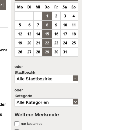
>|
Mo
Di
Mi
Do
Fr
Sa
So
1
2
3
4
5
6
7
8
9
10
11
12
13
14
15
16
17
18
19
20
21
22
23
24
25
 Anna
26
27
28
29
30
31
oder
Stadtbezirk
oder
Kategorie
der
Weitere Merkmale
s
nur kostenlos