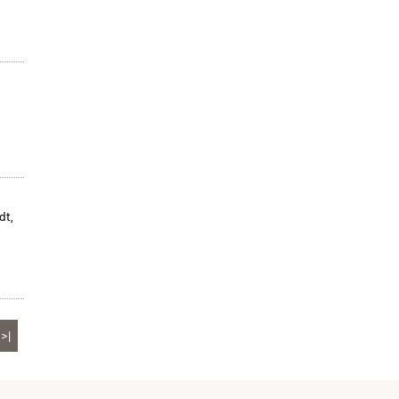
dt,
>|