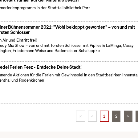
rio Kart Turnier auf der Nintendo Switch
erferienprogramm in der Stadtteilbibliothek Porz
lner Bühnensommer 2021: "Wohl bekloppt geworden" – von und mit
rsten Schlosser
 Air und Eintritt frei!
dy Mix Show – von und mit Torsten Schlosser mit Piplies & LaMinga, Cassy
ington, Friedemann Weise und Bademeister Schaluppke
edel Ferien Feez - Entdecke Deine Stadt!
nende Aktionen für die Ferien mit Gewinnspiel in den Stadtbezirken Innensta
enthal und Rodenkirchen
|<
<
1
2
>