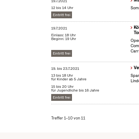
Ma
19.7.2021
12 bis 14 Uhr
Somm
Eintritt frei
Kö
19.7.2021
To
Einlass: 18 Uhr
Beginn: 19 Uhr
Open
Come
Carr
Eintritt frei
Ve
19.
bis
23.7.2021
13 bis 18 Uhr
Span
für Kinder ab 5 Jahre
Lind
15 bis 20 Uhr
für Jugendliche bis 16 Jahre
Eintritt frei
Treffer 1–10 von 11