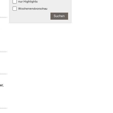
nur Highlights
Wochenendvorschau
Suchen
,
er,