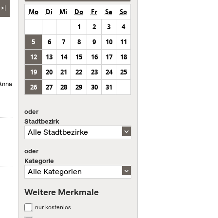
>|
Mo
Di
Mi
Do
Fr
Sa
So
1
2
3
4
5
6
7
8
9
10
11
12
13
14
15
16
17
18
19
20
21
22
23
24
25
 Anna
26
27
28
29
30
31
oder
Stadtbezirk
oder
Kategorie
Weitere Merkmale
nur kostenlos