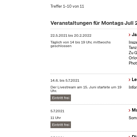
Treffer 1–10 von 11
Veranstaltungen für Montags Juli
Ja
22.5.2021
bis
20.2.2022
Täglich von 14 bis 19 Uhr, mittwochs
Insz
geschlossen
Tanz
Zu G
Orlo
Phot
Le
14.6.
bis
5.7.2021
Der Livestream am 15. Juni startete um 19
Info
Uhr.
Eintritt frei
Mu
5.7.2021
11 Uhr
Somm
Eintritt frei