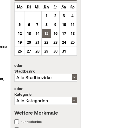
Mo
Di
Mi
Do
Fr
Sa
So
1
2
3
4
5
6
7
8
9
10
11
12
13
14
15
16
17
18
19
20
21
22
23
24
25
 Anna
26
27
28
29
30
31
oder
Stadtbezirk
er,
oder
Kategorie
Weitere Merkmale
nur kostenlos