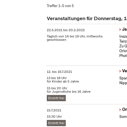
Treffer 1–5 von 5
Veranstaltungen für Donnerstag, 1
Ja
22.5.2021
bis
20.2.2022
Täglich von 14 bis 19 Uhr, mittwochs
Insz
geschlossen
Tanz
Zu G
Orlo
Phot
Ve
12.
bis
16.7.2021
13 bis 18 Uhr
Span
für Kinder ab 5 Jahre
Nipp
15 bis 20 Uhr
für Jugendliche bis 16 Jahre
Eintritt frei
On
15.7.2021
15:30 Uhr
Somm
Eintritt frei