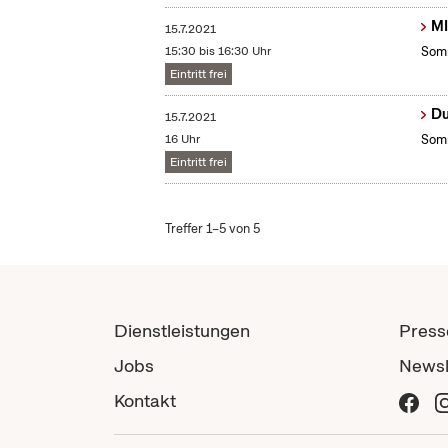
MI
15.7.2021
15:30 bis 16:30 Uhr
Somm
Eintritt frei
Du
15.7.2021
16 Uhr
Somm
Eintritt frei
Treffer 1–5 von 5
Dienstleistungen
Press
Jobs
Newsl
Kontakt