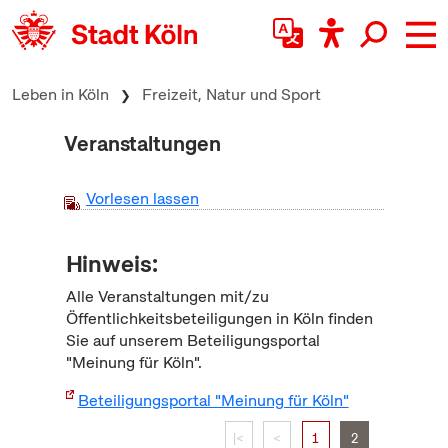
zum Inhalt springen
Leben in Köln
Freizeit, Natur und Sport
Veranstaltungen
Vorlesen lassen
Hinweis:
Alle Veranstaltungen mit/zu
Öffentlichkeitsbeteiligungen in Köln finden
Sie auf unserem Beteiligungsportal
"Meinung für Köln".
Beteiligungsportal "Meinung für Köln"
|<
<
1
2