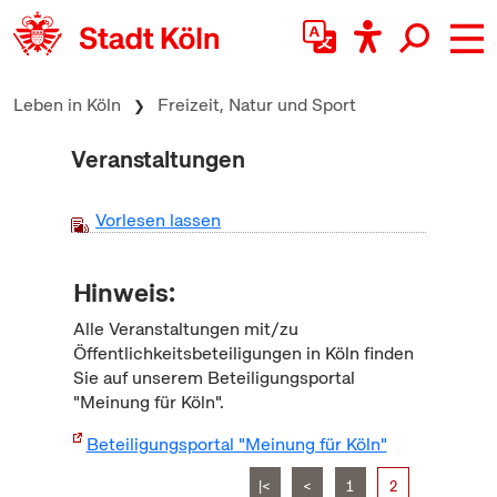
zum Inhalt springen
Leben in Köln
Freizeit, Natur und Sport
Veranstaltungen
Vorlesen lassen
Hinweis:
Alle Veranstaltungen mit/zu
Öffentlichkeitsbeteiligungen in Köln finden
Sie auf unserem Beteiligungsportal
"Meinung für Köln".
Beteiligungsportal "Meinung für Köln"
|<
<
1
2