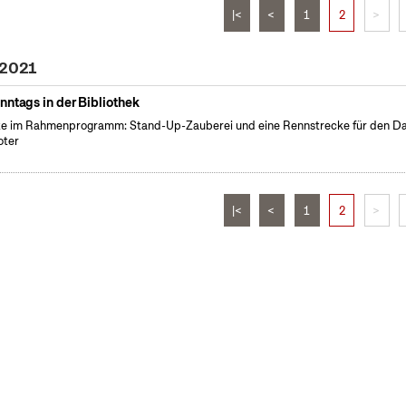
|<
<
1
2
>
 2021
nntags in der Bibliothek
e im Rahmenprogramm: Stand-Up-Zauberei und eine Rennstrecke für den D
oter
|<
<
1
2
>