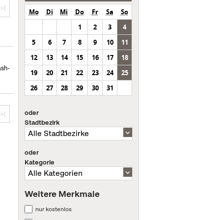
>|
Mo
Di
Mi
Do
Fr
Sa
So
1
2
3
4
5
6
7
8
9
10
11
12
13
14
15
16
17
18
ash-
19
20
21
22
23
24
25
26
27
28
29
30
31
oder
>|
Stadtbezirk
oder
Kategorie
Weitere Merkmale
nur kostenlos