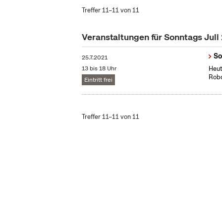
Treffer 11–11 von 11
Veranstaltungen für Sonntags Juli
So
25.7.2021
13 bis 18 Uhr
Heut
Rob
Eintritt frei
Treffer 11–11 von 11