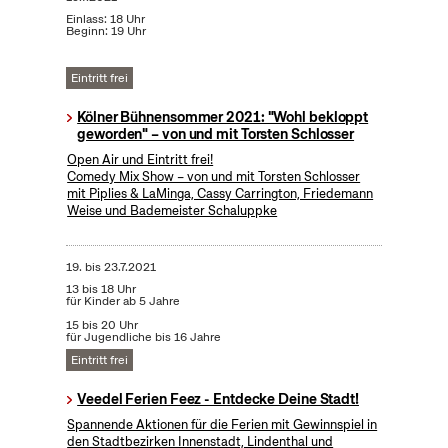
Einlass: 18 Uhr
Beginn: 19 Uhr
Eintritt frei
Kölner Bühnensommer 2021: "Wohl bekloppt
geworden" – von und mit Torsten Schlosser
Open Air und Eintritt frei!
Comedy Mix Show – von und mit Torsten Schlosser
mit Piplies & LaMinga, Cassy Carrington, Friedemann
Weise und Bademeister Schaluppke
19.
bis
23.7.2021
13 bis 18 Uhr
für Kinder ab 5 Jahre
15 bis 20 Uhr
für Jugendliche bis 16 Jahre
Eintritt frei
Veedel Ferien Feez - Entdecke Deine Stadt!
Spannende Aktionen für die Ferien mit Gewinnspiel in
den Stadtbezirken Innenstadt, Lindenthal und