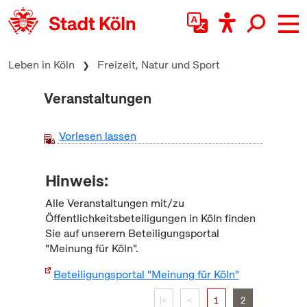
zum Inhalt springen
Leben in Köln
Freizeit, Natur und Sport
Veranstaltungen
Vorlesen lassen
Hinweis:
Alle Veranstaltungen mit/zu
Öffentlichkeitsbeteiligungen in Köln finden
Sie auf unserem Beteiligungsportal
"Meinung für Köln".
Beteiligungsportal "Meinung für Köln"
|<
<
1
2