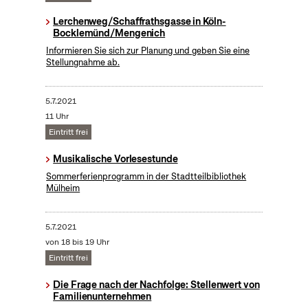
Lerchenweg/Schaffrathsgasse in Köln-
Bocklemünd/Mengenich
Informieren Sie sich zur Planung und geben Sie eine
Stellungnahme ab.
5.7.2021
11 Uhr
Eintritt frei
Musikalische Vorlesestunde
Sommerferienprogramm in der Stadtteilbibliothek
Mülheim
5.7.2021
von 18 bis 19 Uhr
Eintritt frei
Die Frage nach der Nachfolge: Stellenwert von
Familienunternehmen