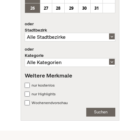
26
27
28
29
30
31
oder
Stadtbezirk
oder
Kategorie
Weitere Merkmale
nur kostenlos
nur Highlights
Wochenendvorschau
Suchen