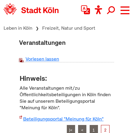
zum Inhalt springen
Leben in Köln
Freizeit, Natur und Sport
Veranstaltungen
Vorlesen lassen
Hinweis:
Alle Veranstaltungen mit/zu
Öffentlichkeitsbeteiligungen in Köln finden
Sie auf unserem Beteiligungsportal
"Meinung für Köln".
Beteiligungsportal "Meinung für Köln"
|<
<
1
2