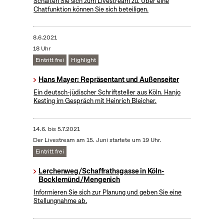
Schalten Sie sich zum Livestream zu. Über eine
Chatfunktion können Sie sich beteiligen.
8.6.2021
18 Uhr
Eintritt frei
Highlight
Hans Mayer: Repräsentant und Außenseiter
Ein deutsch-jüdischer Schriftsteller aus Köln. Hanjo
Kesting im Gespräch mit Heinrich Bleicher.
14.6.
bis
5.7.2021
Der Livestream am 15. Juni startete um 19 Uhr.
Eintritt frei
Lerchenweg/Schaffrathsgasse in Köln-
Bocklemünd/Mengenich
Informieren Sie sich zur Planung und geben Sie eine
Stellungnahme ab.