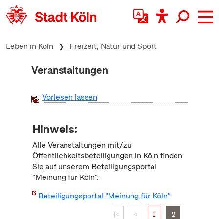
zum Inhalt springen
Leben in Köln
Freizeit, Natur und Sport
Veranstaltungen
Vorlesen lassen
Hinweis:
Alle Veranstaltungen mit/zu
Öffentlichkeitsbeteiligungen in Köln finden
Sie auf unserem Beteiligungsportal
"Meinung für Köln".
Beteiligungsportal "Meinung für Köln"
|<
<
1
2