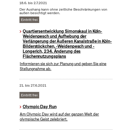
18.6.
bis
2.7.2021
Der Aushang kann ohne zeitliche Beschränkungen von
außen besichtigt werden.
Eintritt frei
Quartiersentwicklung Simonskaul in Köln-
Weidenpesch und Aufhebung der
Verlängerung der Äußeren Kanalstraße in Köln-
Bilderstöckchen, -Weidenpesch und -
Longerich, 234. Änderung des
Flächennutzungsplans
Informieren sie sich zur Planung und geben Sie eine
Stellungnahme ab.
21.
bis
27.6.2021
Eintritt frei
Olympic Day Run
Am Olympic Day wird auf der ganzen Welt der
olympische Geist zelebriert.