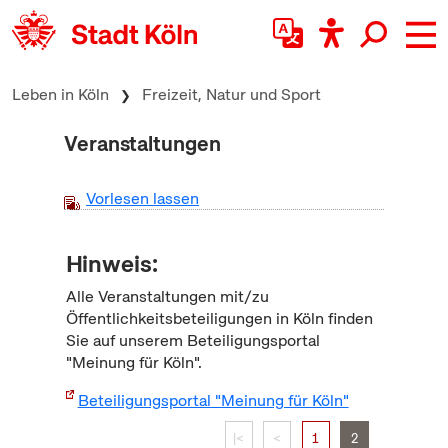
zum Inhalt springen
Leben in Köln
Freizeit, Natur und Sport
Veranstaltungen
Vorlesen lassen
Hinweis:
Alle Veranstaltungen mit/zu
Öffentlichkeitsbeteiligungen in Köln finden
Sie auf unserem Beteiligungsportal
"Meinung für Köln".
Beteiligungsportal "Meinung für Köln"
|<
<
1
2