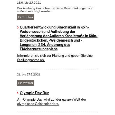
18.6.
bis
2.7.2021
Der Aushang kann ohne zeitliche Beschränkungen von
außen besichtigt werden.
Eintritt frei
Quartiersentwicklung Simonskaul in Köln-
Weidenpesch und Aufhebung der
Verlängerung der Äußeren Kanalstraße in Köln-
Bilderstöckchen, -Weidenpesch und -
Longerich, 234. Änderung des
Flächennutzungsplans
Informieren sie sich zur Planung und geben Sie eine
Stellungnahme ab.
21.
bis
27.6.2021
Eintritt frei
Olympic Day Run
Am Olympic Day wird auf der ganzen Welt der
olympische Geist zelebriert.