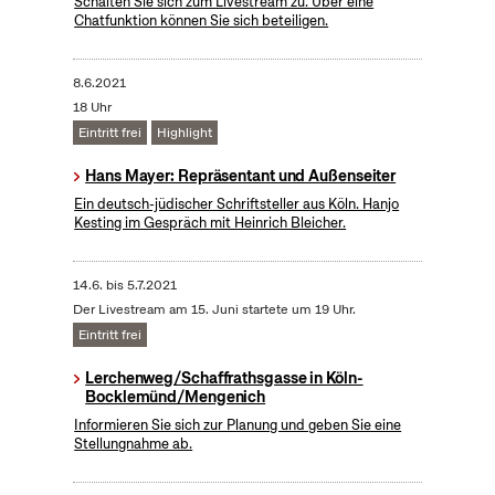
Schalten Sie sich zum Livestream zu. Über eine
Chatfunktion können Sie sich beteiligen.
8.6.2021
18 Uhr
Eintritt frei
Highlight
Hans Mayer: Repräsentant und Außenseiter
Ein deutsch-jüdischer Schriftsteller aus Köln. Hanjo
Kesting im Gespräch mit Heinrich Bleicher.
14.6.
bis
5.7.2021
Der Livestream am 15. Juni startete um 19 Uhr.
Eintritt frei
Lerchenweg/Schaffrathsgasse in Köln-
Bocklemünd/Mengenich
Informieren Sie sich zur Planung und geben Sie eine
Stellungnahme ab.