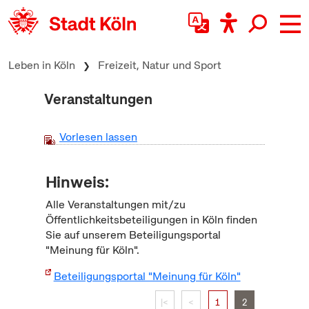
zum Inhalt springen
Leben in Köln
Freizeit, Natur und Sport
Veranstaltungen
Vorlesen lassen
Hinweis:
Alle Veranstaltungen mit/zu
Öffentlichkeitsbeteiligungen in Köln finden
Sie auf unserem Beteiligungsportal
"Meinung für Köln".
Beteiligungsportal "Meinung für Köln"
|<
<
1
2