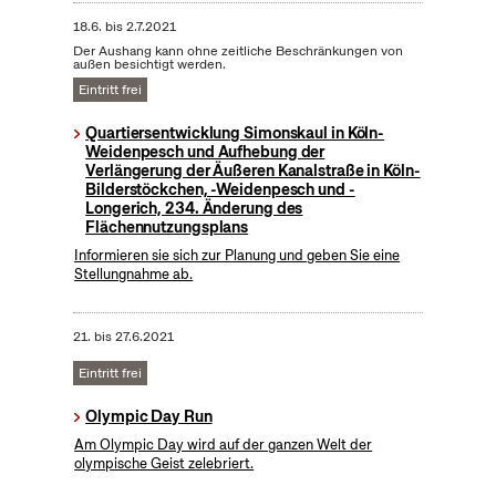
18.6.
bis
2.7.2021
Der Aushang kann ohne zeitliche Beschränkungen von
außen besichtigt werden.
Eintritt frei
Quartiersentwicklung Simonskaul in Köln-
Weidenpesch und Aufhebung der
Verlängerung der Äußeren Kanalstraße in Köln-
Bilderstöckchen, -Weidenpesch und -
Longerich, 234. Änderung des
Flächennutzungsplans
Informieren sie sich zur Planung und geben Sie eine
Stellungnahme ab.
21.
bis
27.6.2021
Eintritt frei
Olympic Day Run
Am Olympic Day wird auf der ganzen Welt der
olympische Geist zelebriert.