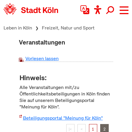
zum Inhalt springen
Leben in Köln
Freizeit, Natur und Sport
Veranstaltungen
Vorlesen lassen
Hinweis:
Alle Veranstaltungen mit/zu
Öffentlichkeitsbeteiligungen in Köln finden
Sie auf unserem Beteiligungsportal
"Meinung für Köln".
Beteiligungsportal "Meinung für Köln"
|<
<
1
2