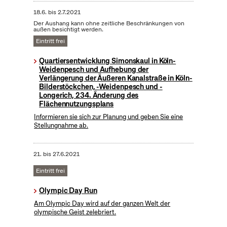
18.6.
bis
2.7.2021
Der Aushang kann ohne zeitliche Beschränkungen von
außen besichtigt werden.
Eintritt frei
Quartiersentwicklung Simonskaul in Köln-
Weidenpesch und Aufhebung der
Verlängerung der Äußeren Kanalstraße in Köln-
Bilderstöckchen, -Weidenpesch und -
Longerich, 234. Änderung des
Flächennutzungsplans
Informieren sie sich zur Planung und geben Sie eine
Stellungnahme ab.
21.
bis
27.6.2021
Eintritt frei
Olympic Day Run
Am Olympic Day wird auf der ganzen Welt der
olympische Geist zelebriert.