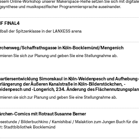
iesem Online-Workshop unserer Makerspace-Reihe setzen Sie sich mit digitale
gsynthese und musikspezifischer Programmiersprache auseinander.
F FINAL4
ball der Spitzenklasse in der LANXESS arena
rchenweg/Schaffrathsgasse in Köln-Bocklemünd/Mengenich
rmieren Sie sich zur Planung und geben Sie eine Stellungnahme ab.
artiersentwicklung Simonskaul in Köln-Weidenpesch und Aufhebung 
rlängerung der Äußeren Kanalstraße in Köln-Bilderstöckchen, -
idenpesch und -Longerich, 234. Änderung des Flächennutzungsplan
rmieren sie sich zur Planung und geben Sie eine Stellungnahme ab.
rchen-Comics mit Rotraut Susanne Berner
esestunde / Bilderbuchkino / Kamishibai / Malaktion zum Jungen Buch für die
t: Stadtbibliothek Bocklemünd