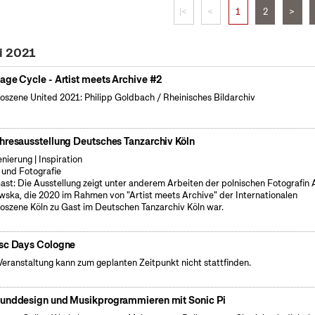
|<
<
1
2
>
i 2021
age Cycle - Artist meets Archive #2
oszene United 2021: Philipp Goldbach / Rheinisches Bildarchiv
hresausstellung Deutsches Tanzarchiv Köln
enierung | Inspiration
 und Fotografie
ast: Die Ausstellung zeigt unter anderem Arbeiten der polnischen Fotografin
wska, die 2020 im Rahmen von "Artist meets Archive" der Internationalen
oszene Köln zu Gast im Deutschen Tanzarchiv Köln war.
sc Days Cologne
Veranstaltung kann zum geplanten Zeitpunkt nicht stattfinden.
unddesign und Musikprogrammieren mit Sonic Pi