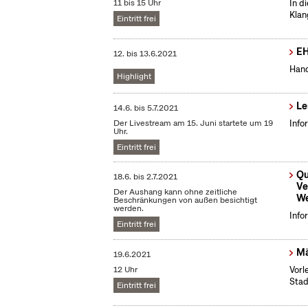
11 bis 15 Uhr
In d
Klan
Eintritt frei
EH
12.
bis
13.6.2021
Hand
Highlight
Le
14.6.
bis
5.7.2021
Der Livestream am 15. Juni startete um 19
Info
Uhr.
Eintritt frei
Qu
18.6.
bis
2.7.2021
Ve
Der Aushang kann ohne zeitliche
We
Beschränkungen von außen besichtigt
werden.
Info
Eintritt frei
Mä
19.6.2021
12 Uhr
Vorl
Stad
Eintritt frei