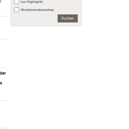
r
nur Highlights
Wochenendvorschau
Suchen
der
s