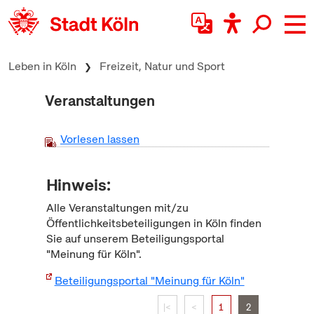
zum Inhalt springen
Leben in Köln
Freizeit, Natur und Sport
Veranstaltungen
Vorlesen lassen
Hinweis:
Alle Veranstaltungen mit/zu
Öffentlichkeitsbeteiligungen in Köln finden
Sie auf unserem Beteiligungsportal
"Meinung für Köln".
Beteiligungsportal "Meinung für Köln"
|<
<
1
2