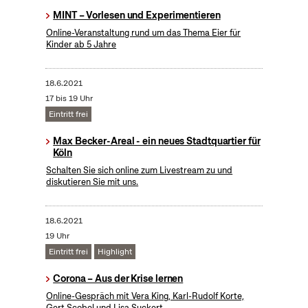
MINT – Vorlesen und Experimentieren
Online-Veranstaltung rund um das Thema Eier für
Kinder ab 5 Jahre
18.6.2021
17 bis 19 Uhr
Eintritt frei
Max Becker-Areal - ein neues Stadtquartier für
Köln
Schalten Sie sich online zum Livestream zu und
diskutieren Sie mit uns.
18.6.2021
19 Uhr
Eintritt frei
Highlight
Corona – Aus der Krise lernen
Online-Gespräch mit Vera King, Karl-Rudolf Korte,
Gert Scobel und Lisa Suckert