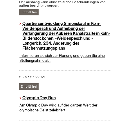
Der Aushang kann ohne zeitliche Beschränkungen von
außen besichtigt werden.
Eintritt frei
Quartiersentwicklung Simonskaul in Köln-
Weidenpesch und Aufhebung der
Verlängerung der Äußeren Kanalstraße in Köln-
Bilderstöckchen, -Weidenpesch und -
Longerich, 234. Änderung des
Flächennutzungsplans
Informieren sie sich zur Planung und geben Sie eine
Stellungnahme ab.
21.
bis
27.6.2021
Eintritt frei
Olympic Day Run
Am Olympic Day wird auf der ganzen Welt der
olympische Geist zelebriert.