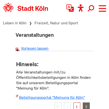
zum Inhalt springen
Leben in Köln
Freizeit, Natur und Sport
Veranstaltungen
Vorlesen lassen
Hinweis:
Alle Veranstaltungen mit/zu
Öffentlichkeitsbeteiligungen in Köln finden
Sie auf unserem Beteiligungsportal
"Meinung für Köln".
Beteiligungsportal "Meinung für Köln"
|<
<
1
2