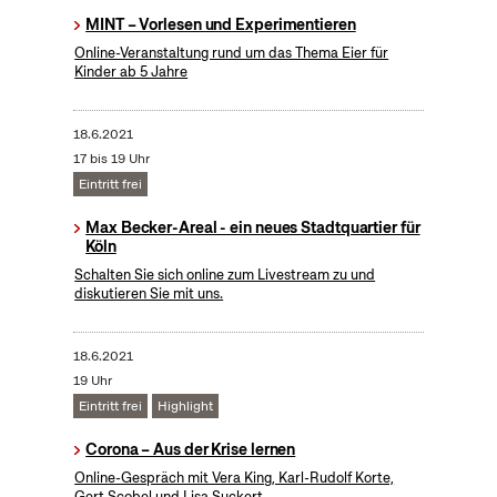
MINT – Vorlesen und Experimentieren
Online-Veranstaltung rund um das Thema Eier für
Kinder ab 5 Jahre
18.6.2021
17 bis 19 Uhr
Eintritt frei
Max Becker-Areal - ein neues Stadtquartier für
Köln
Schalten Sie sich online zum Livestream zu und
diskutieren Sie mit uns.
18.6.2021
19 Uhr
Eintritt frei
Highlight
Corona – Aus der Krise lernen
Online-Gespräch mit Vera King, Karl-Rudolf Korte,
Gert Scobel und Lisa Suckert