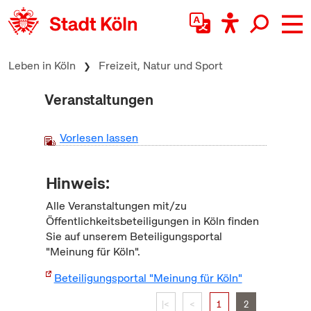
zum Inhalt springen
Leben in Köln
Freizeit, Natur und Sport
Veranstaltungen
Vorlesen lassen
Hinweis:
Alle Veranstaltungen mit/zu
Öffentlichkeitsbeteiligungen in Köln finden
Sie auf unserem Beteiligungsportal
"Meinung für Köln".
Beteiligungsportal "Meinung für Köln"
|<
<
1
2