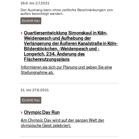
18.6.
bis
2.7.2021
Der Aushang kann ohne zeitliche Beschränkungen von
außen besichtigt werden.
Eintritt frei
Quartiersentwicklung Simonskaul in Köln-
Weidenpesch und Aufhebung der
Verlängerung der Äußeren Kanalstraße in Köln-
Bilderstöckchen, -Weidenpesch und -
Longerich, 234. Änderung des
Flächennutzungsplans
Informieren sie sich zur Planung und geben Sie eine
Stellungnahme ab.
21.
bis
27.6.2021
Eintritt frei
Olympic Day Run
Am Olympic Day wird auf der ganzen Welt der
olympische Geist zelebriert.