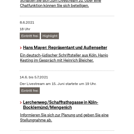
Schalten Sie sich zum Livestream zu. Über eine
Chatfunktion können Sie sich beteiligen.
8.6.2021
18 Uhr
Eintritt frei
Highlight
Hans Mayer: Repräsentant und Außenseiter
Ein deutsch-jüdischer Schriftsteller aus Köln. Hanjo
Kesting im Gespräch mit Heinrich Bleicher.
14.6.
bis
5.7.2021
Der Livestream am 15. Juni startete um 19 Uhr.
Eintritt frei
Lerchenweg/Schaffrathsgasse in Köln-
Bocklemünd/Mengenich
Informieren Sie sich zur Planung und geben Sie eine
Stellungnahme ab.