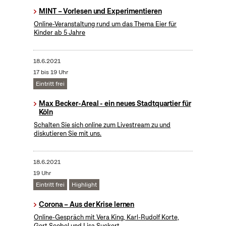
MINT – Vorlesen und Experimentieren
Online-Veranstaltung rund um das Thema Eier für
Kinder ab 5 Jahre
18.6.2021
17 bis 19 Uhr
Eintritt frei
Max Becker-Areal - ein neues Stadtquartier für
Köln
Schalten Sie sich online zum Livestream zu und
diskutieren Sie mit uns.
18.6.2021
19 Uhr
Eintritt frei
Highlight
Corona – Aus der Krise lernen
Online-Gespräch mit Vera King, Karl-Rudolf Korte,
Gert Scobel und Lisa Suckert