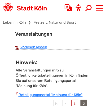
zum Inhalt springen
Leben in Köln
Freizeit, Natur und Sport
Veranstaltungen
Vorlesen lassen
Hinweis:
Alle Veranstaltungen mit/zu
Öffentlichkeitsbeteiligungen in Köln finden
Sie auf unserem Beteiligungsportal
"Meinung für Köln".
Beteiligungsportal "Meinung für Köln"
|<
<
1
2